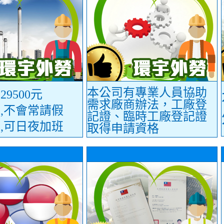
本公司有專業人員協助
9500元
需求廠商辦法，工廠登
,不會常請假
記證、臨時工廠登記證
,可日夜加班
取得申請資格