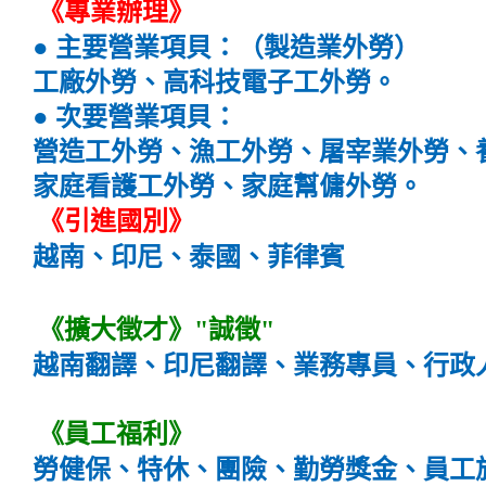
《專業辦理》
● 主要營業項貝：（製造業外勞）
工廠外勞、高科技電子工外勞。
● 次要營業項貝：
營造工外勞、漁工外勞、屠宰業外勞、
家庭看護工外勞、家庭幫傭外勞。
《引進國別》
越南、印尼、泰國、菲律賓
《擴大徵才》"誠徵"
越南翻譯、印尼翻譯、業務專員、行政
《員工福利》
勞健保、特休、團險、勤勞獎金、員工