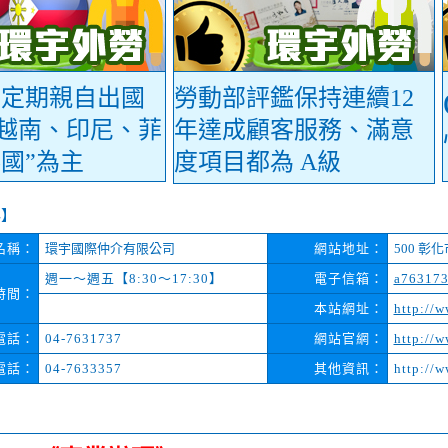
不定期親自出國
勞動部評鑑保持連續12
”越南、印尼、菲
年達成顧客服務、滿意
國”為主
度項目都為 A級
料】
名稱：
環宇國際仲介有限公司
網站地址：
500 彰
週一～週五【8:30～17:30】
電子信箱：
a763173
時間：
本站網址：
http://
電話：
04-7631737
網站官網：
http://w
電話：
04-7633357
其他資訊：
http://w
】