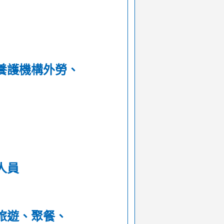
養護機構外勞、
人員
旅遊、聚餐、