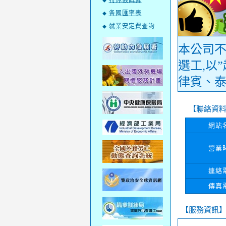
特休假試算
◆
各國匯率表
◆
就業安定費查詢
◆
本公司
選工,以
律賓、泰
【聯絡資
網站
營業
連絡
傳真
【服務資訊