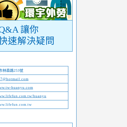
Q&A 讓你
快速解決疑問
化市林森路253號
7@hotmail.com
www.tw-huanyu.com
ww.lifefun.com.tw/huanyu
ww.lifefun.com.tw