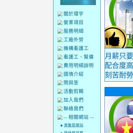
關於環宇
營業項目
服務明細
工廠外勞
機構看護工
月薪只要2
看護工、幫傭
配合度高
費用明細說明
刻苦耐勞
國情介紹
問與答
活動剪輯
加入我們
聯絡我們
-- 相關網站 --
勞動部網站
◆